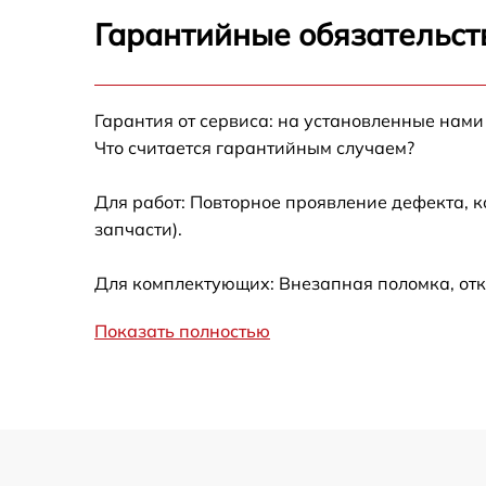
Замена блока управления Brandt BWF 1DT
Гарантийные обязательст
Ремонт/замена датчика температуры Brand
BWF 1DT82
Гарантия от сервиса: на установленные нами
Замена УБЛ Brandt BWF 1DT82
Что считается гарантийным случаем?
Замена циркуляционного насоса Brandt
BWF 1DT82
Для работ: Повторное проявление дефекта, 
запчасти).
Замена сливного шланга Brandt BWF 1DT8
Для комплектующих: Внезапная поломка, отк
Замена сливного насоса Brandt BWF 1DT82
Показать полностью
Замена прессостата Brandt BWF 1DT82
Замена заливного шланга Brandt BWF
1DT82