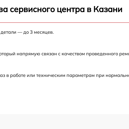
82
от 60 мин
ва сервисного центра в Казани
t
от 60 мин
 детали — до 3 месяцев.
от 60 мин
от 60 мин
который напрямую связан с качеством проведенного рем
2
от 60 мин
аз в работе или техническим параметрам при нормальн
от 60 мин
от 60 мин
от 60 мин