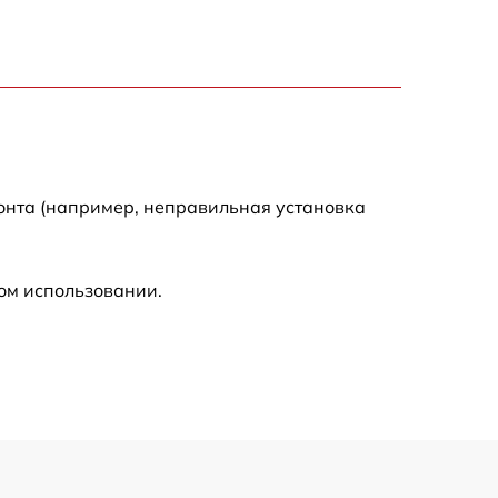
1800 р
1100 р
1100 р
1800 р
онта (например, неправильная установка
1000 р
ом использовании.
1550 р
1550 р
750 р