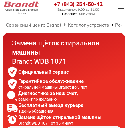
+7 (843) 254-50-42
Ежедневно с 9:00 до 21:00
Сервисный центр Brandt
в
Казани
Позвонить
мне утром
Сервисный центр Brandt
Каталог устройств
Ремо
Замена щёток стиральной
машины
Brandt WDB 1071
Официальный сервис
Гарантийное обслуживание
стиральной машины Brandt до 3 лет
Диагностика за наш счет,
ремонт по желанию
Бесплатный выезд курьера
в день обращения
Замена щёток стиральной машины
Brandt WDB 1071 от 35 минут