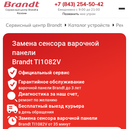
+7 (843) 254-50-42
Ежедневно с 9:00 до 21:00
Сервисный центр Brandt
в
Казани
Позвонить
мне утром
Сервисный центр Brandt
Каталог устройств
Ремо
Замена сенсора варочной
панели
Brandt TI1082V
Официальный сервис
Гарантийное обслуживание
варочной панели Brandt до 3 лет
Диагностика за наш счет,
ремонт по желанию
Бесплатный выезд курьера
в день обращения
Замена сенсора варочной панели
Brandt TI1082V от 35 минут