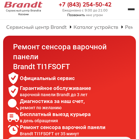
+7 (843) 254-50-42
Ежедневно с 9:00 до 21:00
Сервисный центр Brandt
в
Казани
Позвонить
мне утром
Сервисный центр Brandt
Каталог устройств
Ремо
Ремонт сенсора варочной
панели
Brandt TI1FSOFT
Официальный сервис
Гарантийное обслуживание
варочной панели Brandt до 3 лет
Диагностика за наш счет,
ремонт по желанию
Бесплатный выезд курьера
в день обращения
Ремонт сенсора варочной панели
Brandt TI1FSOFT от 35 минут