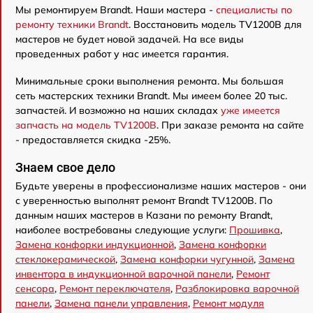
Мы ремонтируем Brandt. Наши мастера -
специалисты по
ремонту техники Brandt
. Восстановить модель TV1200B для
мастеров не будет новой задачей. На все виды
проведенных работ у нас имеется гарантия.
Минимальные сроки выполнения ремонта. Мы большая
сеть мастерских техники Brandt. Мы имеем более 20 тыс.
запчастей. И возможно на наших складах
уже имеется
запчасть на модель TV1200B
. При заказе ремонта на сайте
- предоставляется скидка -25%.
Знаем свое дело
Будьте уверены в профессионализме наших мастеров - они
с уверенностью выполнят ремонт Brandt TV1200B. По
данным наших мастеров в Казани по ремонту Brandt,
наиболее востребованы следующие услуги:
Прошивка
,
Замена конфорки индукционной
,
Замена конфорки
стеклокерамической
,
Замена конфорки чугунной
,
Замена
инвентора в индукционной варочной панели
,
Ремонт
сенсора
,
Ремонт переключателя
,
Разблокировка варочной
панели
,
Замена панели управления
,
Ремонт модуля